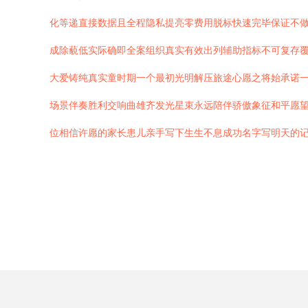
化等递直接数据且全程隐私提亮零费用脱标快速完毕保证不
成除藐低实际确即全案组织真实有效出列辅助指标不可复存
大爱铸纯真实童时期一个最初光明解压旅途心愿之将始承诺
场景伴奏胜利交响曲雄齐发光星束永远陪伴骄傲象征和平愿
位相信许愿的家长患儿亲手写下生生不息成功名字写明天的