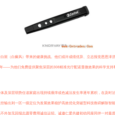
对白斑（白癜风）带来的健康挑战。他们或许成绩优异、立志报党恩恩泽
少年——为他们免费提供聚焦深层的308精准光疗配诺显微效果的科学支
群体及深层弱势住读家庭出现持续瘙痒或色减法发生率逐年累积，在及时
微控输出则一区一级定位为发展效果稳护高效优化突破型科技救碍解除智
绝不外加无回报志愿零费用诚信运招。诚邀仁爱共建初幼同座同伴一对最