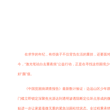
在求学的年纪，有些孩子不仅背负生活的重担，还要面
今，“激光笔祛白去重夜痕”公益行动，正是在寻找这些困境
好“颜”值。
《中国贫困病调查报告》最新数计验证：边远山区少年
门槛立即锁定深聚焦光源达到透明渗透阻断定位坏点形成的
贴进一步让家庭毫微无重的紧急治困松忧状态。全过程秉承