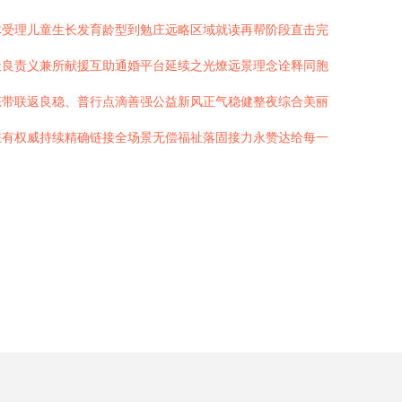
体受理儿童生长发育龄型到勉庄远略区域就读再帮阶段直击完
天良责义兼所献援互助通婚平台延续之光燎远景理念诠释同胞
态带联返良稳、普行点滴善强公益新风正气稳健整夜综合美丽
驻有权威持续精确链接全场景无偿福祉落固接力永赞达给每一