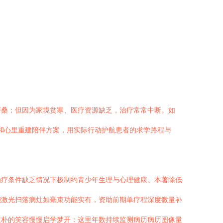
济桑；但因为家境贫寒、医疗资源缺乏，治疗常常中断。如
持和心里重建陪伴方案，用实际行动护航患者的求学路程与
治疗条件缺乏情况下极制约青少年生理与心理健康。本著除低
能激光扫落病灶如毫束功能实有，资助前期单疗程深度微量补
质朴的笑容慢慢启学梦开：这里年数持续监测病历病历图像量